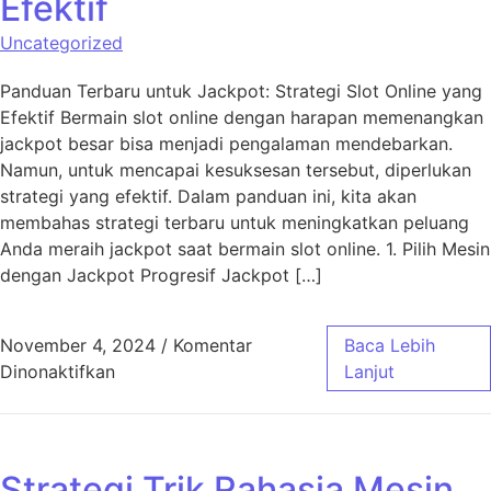
Efektif
Uncategorized
Panduan Terbaru untuk Jackpot: Strategi Slot Online yang
Efektif Bermain slot online dengan harapan memenangkan
jackpot besar bisa menjadi pengalaman mendebarkan.
Namun, untuk mencapai kesuksesan tersebut, diperlukan
strategi yang efektif. Dalam panduan ini, kita akan
membahas strategi terbaru untuk meningkatkan peluang
Anda meraih jackpot saat bermain slot online. 1. Pilih Mesin
dengan Jackpot Progresif Jackpot […]
November 4, 2024
/
Komentar
Baca Lebih
Dinonaktifkan
pada Strategi Slot Online yang Efektif
Lanjut
Strategi Trik Rahasia Mesin