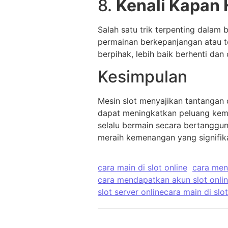
8.
Kenali Kapan 
Salah satu trik terpenting dalam
permainan berkepanjangan atau t
berpihak, lebih baik berhenti dan 
Kesimpulan
Mesin slot menyajikan tantangan 
dapat meningkatkan peluang kem
selalu bermain secara bertanggu
meraih kemenangan yang signifik
cara main di slot online
cara mena
cara mendapatkan akun slot onli
slot server onlinecara main di slot