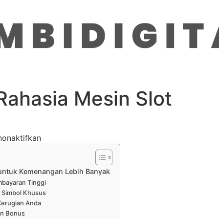
 Rahasia Mesin Slot
nonaktifkan
pada Strategi Trik Rahasia Mesin Slot
gi untuk Kemenangan Lebih Banyak
mbayaran Tinggi
n Simbol Khusus
Kerugian Anda
an Bonus