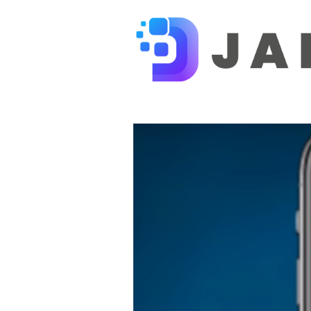
Lewati ke konten