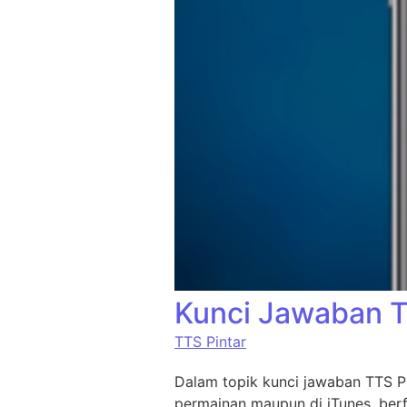
Kunci Jawaban T
TTS Pintar
Dalam topik kunci jawaban TTS Pi
permainan maupun di iTunes, ber