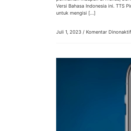
Versi Bahasa Indonesia ini. TTS Pi
untuk mengisi […]
Juli 1, 2023
/
Komentar Dinonakti