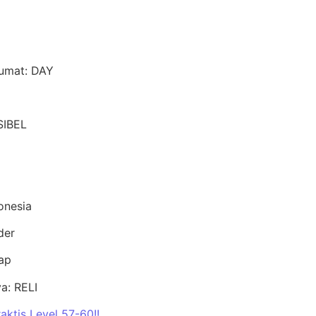
Jumat: DAY
SIBEL
onesia
der
tap
a: RELI
ktis Level 57-60!!