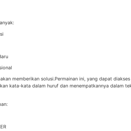
banyak:
si
Baru
sional
 akan memberikan solusi.Permainan ini, yang dapat diakse
kan kata-kata dalam huruf dan menempatkannya dalam teka-
ban:
KER