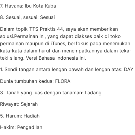
7. Havana: Ibu Kota Kuba
8. Sesuai, sesuai: Sesuai
Dalam topik TTS Praktis 44, saya akan memberikan
solusi.Permainan ini, yang dapat diakses baik di toko
permainan maupun di iTunes, berfokus pada menemukan
kata-kata dalam huruf dan menempatkannya dalam teka-
teki silang. Versi Bahasa Indonesia ini.
1. Sendi tangan antara lengan bawah dan lengan atas: DAY
Dunia tumbuhan kedua: FLORA
3. Tanah yang luas dengan tanaman: Ladang
Riwayat: Sejarah
5. Harum: Hadiah
Hakim: Pengadilan