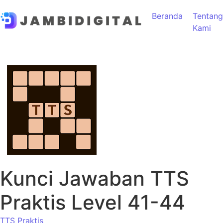
Lewati ke konten
Beranda
Tentang
Kami
Kunci Jawaban TTS
Praktis Level 41-44
TTS Praktis