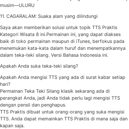
musim—ULURU
11. CAGARALAM: Suaka alam yang dilindungi
Saya akan memberikan solusi untuk topik TTS Praktis
Kategori Wisata 8 ini.Permainan ini, yang dapat diakses
baik di toko permainan maupun di iTunes, berfokus pada
menemukan kata-kata dalam huruf dan menempatkannya
dalam teka-teki silang. Versi Bahasa Indonesia ini.
Apakah Anda suka teka-teki silang?
Apakah Anda mengisi TTS yang ada di surat kabar setiap
hari?
Permainan Teka Teki Silang klasik sekarang ada di
perangkat Anda, jadi Anda tidak perlu lagi mengisi TTS
dengan pensil dan penghapus.
TTS Praktis dibuat untuk orang-orang yang suka mengisi
TTS. Anda dapat memainkan TTS Praktis di mana saja dan
kapan saja.