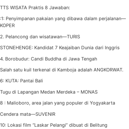
TTS WISATA Praktis 8 Jawaban:
:1: Penyimpanan pakaian yang dibawa dalam perjalanan—
KOPER
2. Pelancong dan wisatawan—TURIS
STONEHENGE: Kandidat 7 Keajaiban Dunia dari Inggris
4. Borobudur: Candi Buddha di Jawa Tengah
Salah satu kuil terkenal di Kamboja adalah ANGKORWAT.
6: KUTA: Pantai Bali
Tugu di Lapangan Medan Merdeka – MONAS
8 : Malioboro, area jalan yang populer di Yogyakarta
Cendera mata—SUVENIR
10: Lokasi film “Laskar Pelangi” dibuat di Belitung