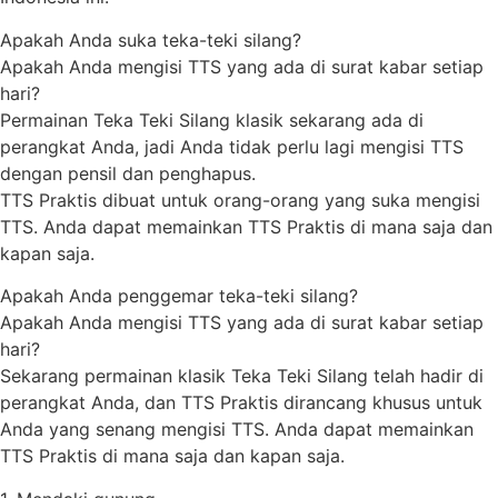
Apakah Anda suka teka-teki silang?
Apakah Anda mengisi TTS yang ada di surat kabar setiap
hari?
Permainan Teka Teki Silang klasik sekarang ada di
perangkat Anda, jadi Anda tidak perlu lagi mengisi TTS
dengan pensil dan penghapus.
TTS Praktis dibuat untuk orang-orang yang suka mengisi
TTS. Anda dapat memainkan TTS Praktis di mana saja dan
kapan saja.
Apakah Anda penggemar teka-teki silang?
Apakah Anda mengisi TTS yang ada di surat kabar setiap
hari?
Sekarang permainan klasik Teka Teki Silang telah hadir di
perangkat Anda, dan TTS Praktis dirancang khusus untuk
Anda yang senang mengisi TTS. Anda dapat memainkan
TTS Praktis di mana saja dan kapan saja.