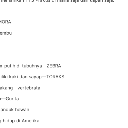
EMORA
Lembu
am-putih di tubuhnya—ZEBRA
iliki kaki dan sayap—TORAKS
elakang—vertebrata
a—Gurita
 tanduk hewan
g hidup di Amerika