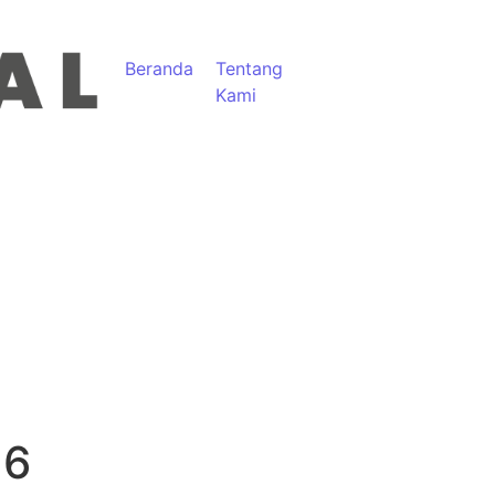
Beranda
Tentang
Kami
-6