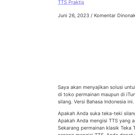
TTS Praktis
Juni 26, 2023
/
Komentar Dinonak
Saya akan menyajikan solusi untu
di toko permainan maupun di iT
silang. Versi Bahasa Indonesia ini.
Apakah Anda suka teka-teki silan
Apakah Anda mengisi TTS yang ada
Sekarang permainan klasik Teka T
senang mengisi TTS. Anda dapat 