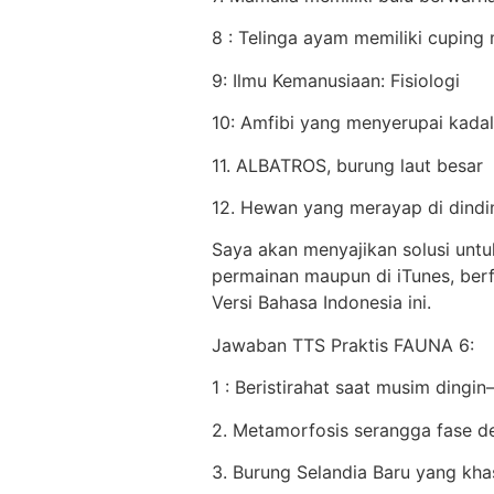
8 : Telinga ayam memiliki cupin
9: Ilmu Kemanusiaan: Fisiologi
10: Amfibi yang menyerupai kad
11. ALBATROS, burung laut besar
12. Hewan yang merayap di di
Saya akan menyajikan solusi untuk
permainan maupun di iTunes, ber
Versi Bahasa Indonesia ini.
Jawaban TTS Praktis FAUNA 6:
1 : Beristirahat saat musim ding
2. Metamorfosis serangga fase
3. Burung Selandia Baru yang kh