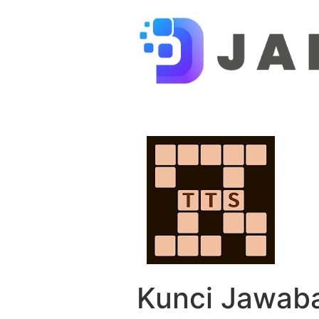
Lewati ke konten
Kunci Jawaba