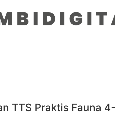
n TTS Praktis Fauna 4