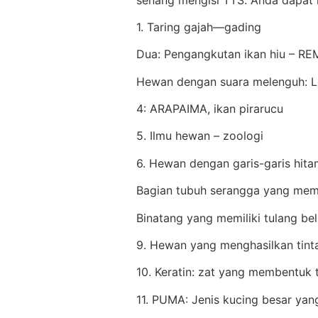
1. Taring gajah—gading
Dua: Pengangkutan ikan hiu – R
Hewan dengan suara melenguh: 
4: ARAPAIMA, ikan pirarucu
5. Ilmu hewan – zoologi
6. Hewan dengan garis-garis hit
Bagian tubuh serangga yang mem
Binatang yang memiliki tulang b
9. Hewan yang menghasilkan tint
10. Keratin: zat yang membentuk
11. PUMA: Jenis kucing besar yan