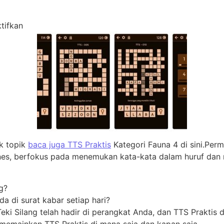
tifkan
pada Kunci Jawaban TTS Praktis Fauna 4-6
k topik
baca juga TTS Praktis
Kategori Fauna 4 di sini.Perm
unes, berfokus pada menemukan kata-kata dalam huruf dan
g?
 di surat kabar setiap hari?
eki Silang telah hadir di perangkat Anda, dan TTS Praktis
memainkan TTS Praktis di mana saja dan kapan saja.